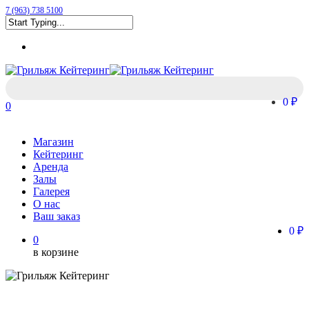
Skip
7 (963) 738 5100
Clo
to
Me
Close
main
Menu
Search
content
0 ₽
0
Menu
Магазин
Кейтеринг
Аренда
Залы
Галерея
О нас
Ваш заказ
0 ₽
0
в корзине