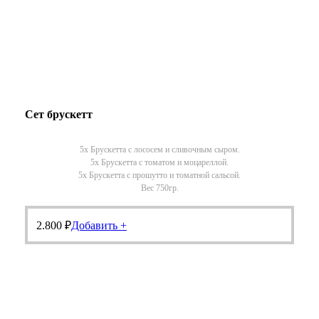
Сет брускетт
5х Брускетта с лососем и сливочным сыром.
5х Брускетта с томатом и моцареллой.
5х Брускетта с прошутто и томатной сальсой.
Вес 750гр.
2.800
₽
Добавить +