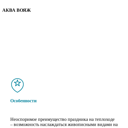
АКВА ВОЯЖ
Navigate
to
the
next
section
Особенности
Неоспоримое преимущество праздника на теплоходе
– возможность наслаждаться живописными видами на