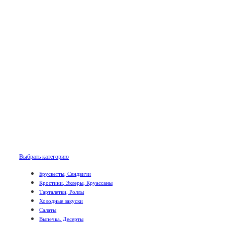
Выбрать категорию
Брускетты, Сендвичи
Кростини, Эклеры, Круассаны
Тарталетки, Роллы
Холодные закуски
Салаты
Выпечка, Десерты