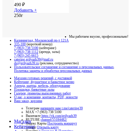
490
₽
Добавить +
250г
Мы работаем вкусно, профессионально!
Калининград, Московский пр-т 121А
335-100
(короткий номер)
7 (963) 738 5100
(кейтеринг)
7 (963) 738 1112
(аренда, залы)
7 (905) 245 6615
catering.grilyazh39@mail.ru
ds@grilyazh39.ru
(реклама, сотрудничество)
Пользовательское соглашение и соглашение о персональных данных
.
Политика защиты и обработки персональных данных
Магазин готовых решений, с доставкой
Кейтеринг, фуршетное и банкетное меню
Аренда, шатры, мебель, оборудование
Площадки, банкетные залы
Галерея, примеры выполненных работ
О нас, о компании, контакты, PDF, новости
Ваш заказ, корзина
Телеграм
напишите нам t.me/catering39
МАХ +7 (963) 738 5100
Вконтакте
https://vk.com/grilyazh39
RUTUBE
channel/55184482/
Close
Магазин
Яндекс Карты
Построить маршрут
Menu
Кейтеринг
Google
Открыть карту
Перейти
в Грильяж & Партнёры