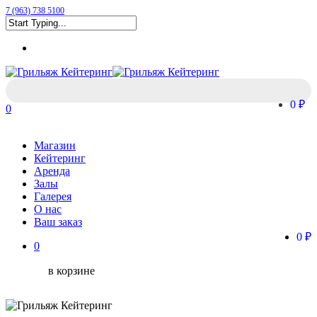
Skip
7 (963) 738 5100
to
Close
main
Menu
Search
content
0 ₽
0
Menu
Магазин
Кейтеринг
Аренда
Залы
Галерея
О нас
Ваш заказ
0 ₽
0
в корзине