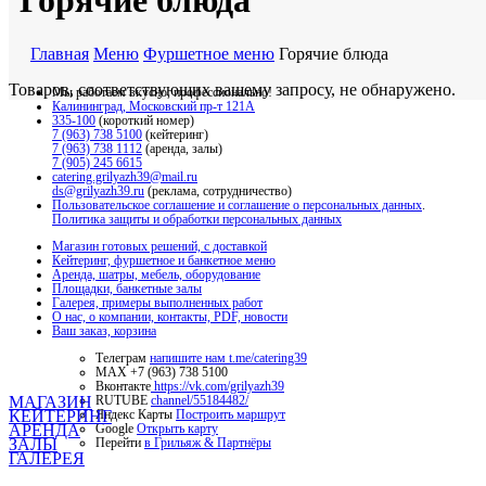
Горячие блюда
Главная
Меню
Фуршетное меню
Горячие блюда
Товаров, соответствующих вашему запросу, не обнаружено.
Мы работаем вкусно, профессионально!
Калининград, Московский пр-т 121А
335-100
(короткий номер)
7 (963) 738 5100
(кейтеринг)
7 (963) 738 1112
(аренда, залы)
7 (905) 245 6615
catering.grilyazh39@mail.ru
ds@grilyazh39.ru
(реклама, сотрудничество)
Пользовательское соглашение и соглашение о персональных данных
.
Политика защиты и обработки персональных данных
Магазин готовых решений, с доставкой
Кейтеринг, фуршетное и банкетное меню
Аренда, шатры, мебель, оборудование
Площадки, банкетные залы
Галерея, примеры выполненных работ
О нас, о компании, контакты, PDF, новости
Ваш заказ, корзина
Телеграм
напишите нам t.me/catering39
МАХ +7 (963) 738 5100
Вконтакте
https://vk.com/grilyazh39
МАГАЗИН
RUTUBE
channel/55184482/
КЕЙТЕРИНГ
Яндекс Карты
Построить маршрут
АРЕНДА
Google
Открыть карту
ЗАЛЫ
Перейти
в Грильяж & Партнёры
ГАЛЕРЕЯ