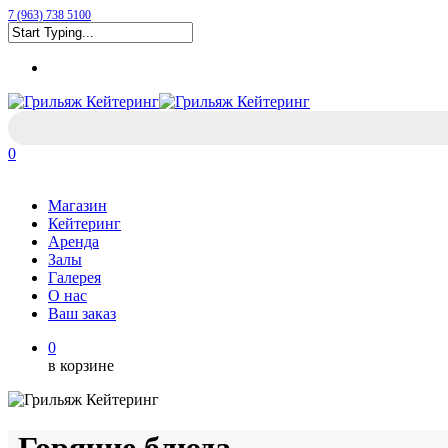
Skip
7 (963) 738 5100
to
Close
main
Menu
Search
content
0
Menu
Магазин
Кейтеринг
Аренда
Залы
Галерея
О нас
Ваш заказ
0
в корзине