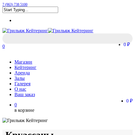
Skip
7 (963) 738 5100
Clo
to
Me
Close
main
Menu
Search
content
0 ₽
0
Menu
Магазин
Кейтеринг
Аренда
Залы
Галерея
О нас
Ваш заказ
0 ₽
0
в корзине