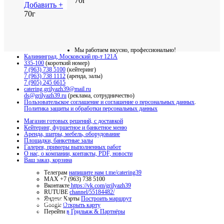
70г
Добавить +
70г
Мы работаем вкусно, профессионально!
Калининград, Московский пр-т 121А
335-100
(короткий номер)
7 (963) 738 5100
(кейтеринг)
7 (963) 738 1112
(аренда, залы)
7 (905) 245 6615
catering.grilyazh39@mail.ru
ds@grilyazh39.ru
(реклама, сотрудничество)
Пользовательское соглашение и соглашение о персональных данных
.
Политика защиты и обработки персональных данных
Магазин готовых решений, с доставкой
Кейтеринг, фуршетное и банкетное меню
Аренда, шатры, мебель, оборудование
Площадки, банкетные залы
Галерея, примеры выполненных работ
О нас, о компании, контакты, PDF, новости
Ваш заказ, корзина
Телеграм
напишите нам t.me/catering39
МАХ +7 (963) 738 5100
Вконтакте
https://vk.com/grilyazh39
RUTUBE
channel/55184482/
Магазин
Яндекс Карты
Построить маршрут
Google
Открыть карту
Перейти
в Грильяж & Партнёры
Кейтеринг