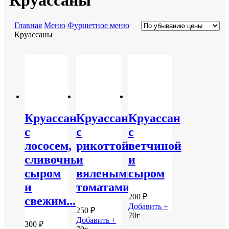
Круассаны
Главная
Меню
Фуршетное меню
Круассаны
Круассан
Круассан
Круассан
с
с
с
лососем,
рикоттой
ветчиной
сливочным
и
и
сыром
вялеными
сыром
и
томатами
200
₽
свежим...
Добавить +
250
₽
70г
Добавить +
300
₽