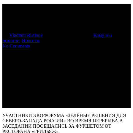
Мини-фуршет в
Экологическом центре
By
Vladimir Rusinov
16.04.2016
22 марта, 2024
Кому мы
помогли
,
Новости
No Comments
УЧАСТНИКИ ЭКОФОРУМА «ЗЕЛЁНЫЕ РЕШЕНИЯ ДЛЯ
СЕВЕРО-ЗАПАДА РОССИИ» ВО ВРЕМЯ ПЕРЕРЫВА В
ЗАСЕДАНИИ ПООБЩАЛИСЬ ЗА ФУРШЕТОМ ОТ
РЕСТОРАНА «ГРИЛЬЯЖ».