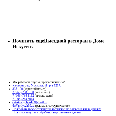
Почитать еще
Выездной ресторан в Доме
Искусств
Мы работаем вкусно, профессионально!
Калининград, Московский пр-т 121А
335-100
(короткий номер)
7 (963) 738 5100
(кейтеринг)
7 (963) 738 1112
(аренда, залы)
7 (905) 245 6615
catering.grilyazh39@mail.ru
ds@grilyazh39.ru
(реклама, сотрудничество)
Пользовательское соглашение и соглашение о персональных данных
.
Политика защиты и обработки персональных данных