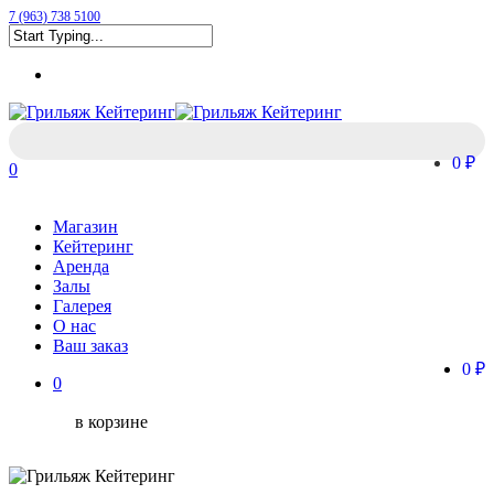
Skip
7 (963) 738 5100
to
Close
main
Menu
Search
content
0 ₽
0
Menu
Магазин
Кейтеринг
Аренда
Залы
Галерея
О нас
Ваш заказ
0 ₽
0
в корзине