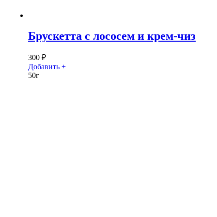
Брускетта с лососем и крем-чиз
300
₽
Добавить +
50г