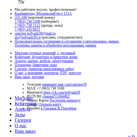
70г
Мы работаем вкусно, профессионально!
Калининград, Московский пр-т 121А
335-100
(короткий номер)
7 (963) 738 5100
(кейтеринг)
7 (963) 738 1112
(аренда, залы)
7 (905) 245 6615
catering.grilyazh39@mail.ru
ds@grilyazh39.ru
(реклама, сотрудничество)
Пользовательское соглашение и соглашение о персональных данных
.
Политика защиты и обработки персональных данных
Магазин готовых решений, с доставкой
Кейтеринг, фуршетное и банкетное меню
Аренда, шатры, мебель, оборудование
Площадки, банкетные залы
Галерея, примеры выполненных работ
О нас, о компании, контакты, PDF, новости
Ваш заказ, корзина
Телеграм
напишите нам t.me/catering39
МАХ +7 (963) 738 5100
Вконтакте
https://vk.com/grilyazh39
RUTUBE
channel/55184482/
Close
Магазин
Яндекс Карты
Построить маршрут
Menu
Кейтеринг
Google
Открыть карту
Перейти
в Грильяж & Партнёры
Аренда
Залы
Галерея
О нас
Ваш заказ