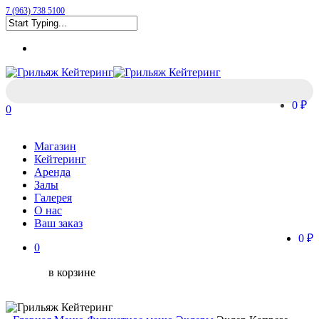
Skip
7 (963) 738 5100
to
Close
main
Menu
Search
content
0 ₽
0
Menu
Магазин
Кейтеринг
Аренда
Залы
Галерея
О нас
Ваш заказ
0 ₽
0
в корзине