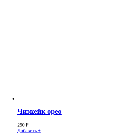
Чизкейк орео
250
₽
Добавить +