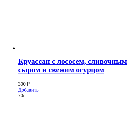
Круассан с лососем, сливочным
сыром и свежим огурцом
300
₽
Добавить +
70г