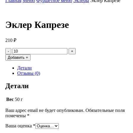
Главная
Меню
Фуршетное меню
Эклеры
Эклер Капрезе
Эклер Капрезе
210
₽
Количество
товара
Добавить +
Эклер
Капрезе
Детали
Отзывы (0)
Детали
Вес
50 г
Ваш адрес email не будет опубликован.
Обязательные поля
помечены
*
Ваша оценка
*