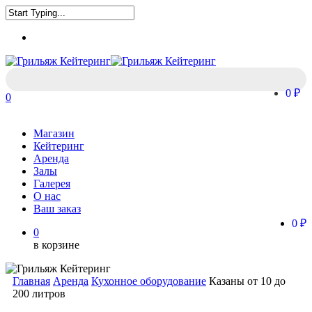
Skip
to
Close
main
Menu
Search
content
0 ₽
0
Menu
Магазин
Кейтеринг
Аренда
Залы
Галерея
О нас
Ваш заказ
0 ₽
0
в корзине
Главная
Аренда
Кухонное оборудование
Казаны от 10 до
200 литров