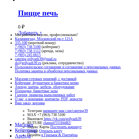
Пицце печь
0
₽
Добавить +
Мы работаем вкусно, профессионально!
Калининград, Московский пр-т 121А
335-100
(короткий номер)
7 (963) 738 5100
(кейтеринг)
7 (963) 738 1112
(аренда, залы)
7 (905) 245 6615
catering.grilyazh39@mail.ru
ds@grilyazh39.ru
(реклама, сотрудничество)
Пользовательское соглашение и соглашение о персональных данных
.
Политика защиты и обработки персональных данных
Магазин готовых решений, с доставкой
Кейтеринг, фуршетное и банкетное меню
Аренда, шатры, мебель, оборудование
Площадки, банкетные залы
Галерея, примеры выполненных работ
О нас, о компании, контакты, PDF, новости
Ваш заказ, корзина
Телеграм
напишите нам t.me/catering39
МАХ +7 (963) 738 5100
Вконтакте
https://vk.com/grilyazh39
RUTUBE
channel/55184482/
Close
Магазин
Яндекс Карты
Построить маршрут
Menu
Кейтеринг
Google
Открыть карту
Перейти
в Грильяж & Партнёры
Аренда