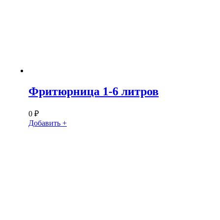
Фритюрница 1-6 литров
0
₽
Добавить +