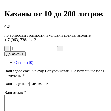
Казаны от 10 до 200 литров
0
₽
по вопросам стоимости и условий аренды звоните
+ 7 (963) 738-11-12
Количество
товара
Добавить +
Казаны
от
Отзывы (0)
10
до
Ваш адрес email не будет опубликован.
Обязательные поля
200
помечены
*
литров
Ваша оценка
*
Ваш отзыв
*