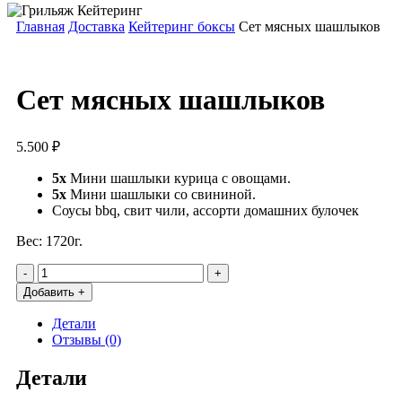
Главная
Доставка
Кейтеринг боксы
Сет мясных шашлыков
Сет мясных шашлыков
5.500
₽
5х
Мини шашлыки курица с овощами.
5х
Мини шашлыки со свининой.
Соусы bbq, свит чили, ассорти домашних булочек
Вес: 1720г.
Количество
товара
Добавить +
Сет
мясных
Детали
шашлыков
Отзывы (0)
Детали