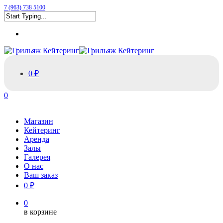
Skip
7 (963) 738 5100
to
Close
main
Menu
Search
content
0 ₽
0
Menu
Магазин
Кейтеринг
Аренда
Залы
Галерея
О нас
Ваш заказ
0 ₽
0
в корзине