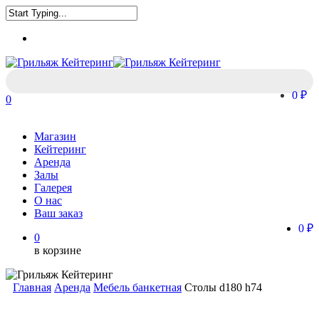
Skip
Clo
to
Close
Me
main
Menu
Search
content
0 ₽
0
Menu
Магазин
Кейтеринг
Аренда
Залы
Галерея
О нас
Ваш заказ
0 ₽
0
в корзине
Главная
Аренда
Мебель банкетная
Столы d180 h74