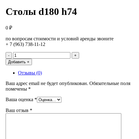
Столы d180 h74
0
₽
по вопросам стоимости и условий аренды звоните
+ 7 (963) 738-11-12
Количество
товара
Добавить +
Столы
d180
Отзывы (0)
h74
Ваш адрес email не будет опубликован.
Обязательные поля
помечены
*
Ваша оценка
*
Ваш отзыв
*