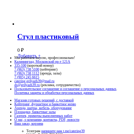
Стул пластиковый
0
₽
Добавить +
Мы работаем вкусно, профессионально!
Калининград, Московский пр-т 121А
335-100
(короткий номер)
7 (963) 738 5100
(кейтеринг)
7 (963) 738 1112
(аренда, залы)
7 (905) 245 6615
catering.grilyazh39@mail.ru
ds@grilyazh39.ru
(реклама, сотрудничество)
Пользовательское соглашение и соглашение о персональных данных
.
Политика защиты и обработки персональных данных
Магазин готовых решений, с доставкой
Кейтеринг, фуршетное и банкетное меню
Аренда, шатры, мебель, оборудование
Площадки, банкетные залы
Галерея, примеры выполненных работ
О нас, о компании, контакты, PDF, новости
Ваш заказ, корзина
Телеграм
напишите нам t.me/catering39